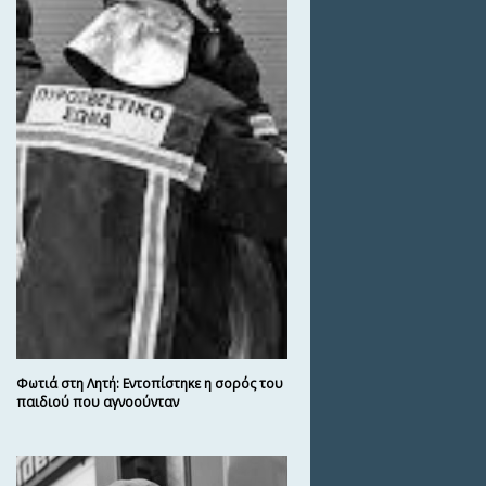
Φωτιά στη Λητή: Eντοπίστηκε η σορός του
παιδιού που αγνοούνταν