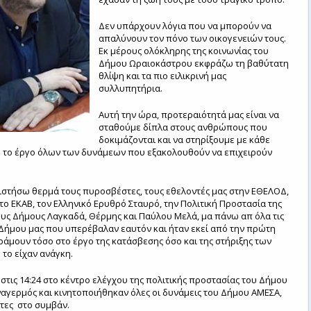
Δεν υπάρχουν λόγια που να μπορούν να
απαλύνουν τον πόνο των οικογενειών τους.
Εκ μέρους ολόκληρης της κοινωνίας του
Δήμου Ωραιοκάστρου εκφράζω τη βαθύτατη
θλίψη και τα πιο ειλικρινή μας
συλλυπητήρια.
Αυτή την ώρα, προτεραιότητά μας είναι να
σταθούμε δίπλα στους ανθρώπους που
δοκιμάζονται και να στηρίξουμε με κάθε
ο το έργο όλων των δυνάμεων που εξακολουθούν να επιχειρούν
στήσω θερμά τους πυροσβέστες, τους εθελοντές μας στην ΕΘΕΛΟΔ,
 το ΕΚΑΒ, τον Ελληνικό Ερυθρό Σταυρό, την Πολιτική Προστασία της
ους Δήμους Λαγκαδά, Θέρμης και Παύλου Μελά, μα πάνω απ όλα τις
Δήμου μας που υπερέβαλαν εαυτόν και ήταν εκεί από την πρώτη
ράμουν τόσο στο έργο της κατάσβεσης όσο και της στήριξης των
το είχαν ανάγκη.
, στις 14:24 στο κέντρο ελέγχου της πολιτικής προστασίας του Δήμου
αγερμός και κινητοποιήθηκαν όλες οι δυνάμεις του Δήμου ΑΜΕΣΑ,
τες στο συμβάν.