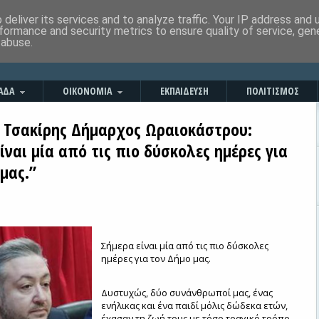
deliver its services and to analyze traffic. Your IP address and
formance and security metrics to ensure quality of service, ge
 abuse.
ΑΔΑ
ΟΙΚΟΝΟΜΙΑ
ΕΚΠΑΙΔΕΥΣΗ
ΠΟΛΙΤΙΣΜΟΣ
 Τσακίρης Δήμαρχος Ωραιοκάστρου:
ίναι μία από τις πιο δύσκολες ημέρες για
μας.”
Σήμερα είναι μία από τις πιο δύσκολες
ημέρες για τον Δήμο μας.
Δυστυχώς, δύο συνάνθρωποί μας, ένας
ενήλικας και ένα παιδί μόλις δώδεκα ετών,
έχασαν τη ζωή τους με τόσο τραγικό τρόπο.