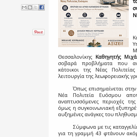
τ
σ
Ν
Κ
Υ
Μ
Θεσσαλονίκης
Καθηγητής Μιχά
σοβαρά προβλήματα που αντ
κάτοικοι της Νέας Πολιτεία
λειτουργία της λεωφορειακής γ
Όπως επισημαίνεται στην
Νέα Πολιτεία Ευόσμου αποτ
αναπτυσσόμενες περιοχές της
όμως η συγκοινωνιακή εξυπηρέτ
αυξημένες ανάγκες του πληθυσμ
Σύμφωνα με τις καταγγελί
για τη γραμμή 43 φτάνουν ακόμ