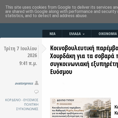
This site uses cookies from Google to deliver its services an
are shared with Google along with performance and security 
statistics, and to detect and address abuse.
ΝΕΑ
ΕΛΛΑΔΑ
ΟΙΚΟΝΟΜΙΑ
Κοινοβουλευτική παρέμβ
Τρίτη 7 Ιουλίου
Χουρδάκη για τα σοβαρά
2026
συγκοινωνιακή εξυπηρέτη
9:41 π.μ.
Ευόσμου
avatonpress
ΚΟΡΔΕΛΙΟ - ΕΥΟΣΜΟΣ
ΠΟΛΙΤΙΚΗ
Κ
ΣΥΓΚΟΙΝΩΝΙΕΣ
Κ