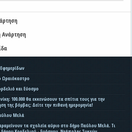
νάρτηση
η Ανάρτηση
ίδα
 Εφημερίδων
ο Ωραιόκαστρο
ορδελιό και Εύοσμο
ίκη: 100.000 θα εκκενώσουν τα σπίτια τους για την
ση της βόμβας; Δείτε την πιθανή ημερομηνία!
Παύλου Μελά
αραμείνουν τα σχολεία αύριο στο δήμο Παύλου Μελά. Τι
ς δήμου Κορδελιού - Ευόσμου, Νεάπολης Συκεών,