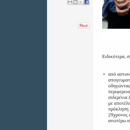
Ειδικότερα, 
από αστυν
απογευματ
οδηγώντας
περιφερει
σιδερένια
με αποτέλ
πρόκληση 
29χρονος 
ανωτέρω α