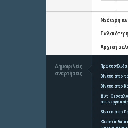
Νεότερη α
Παλαιότερ
Αρχική σελ
Δημοφιλείς
Πρωτοσέλιδα
αναρτήσεις
Βίντεο απο τ
Βίντεο απο Κ
Δυτ. Θεσσαλον
απενεργοποίη
Βίντεο απο 
Κλειστά θα π
γίνεται στου