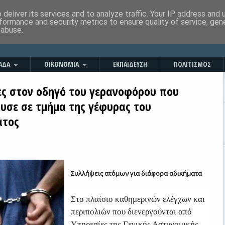
deliver its services and to analyze traffic. Your IP address and
formance and security metrics to ensure quality of service, ge
 abuse.
ΑΔΑ
ΟΙΚΟΝΟΜΙΑ
ΕΚΠΑΙΔΕΥΣΗ
ΠΟΛΙΤΙΣΜΟΣ
ες στον οδηγό του γερανοφόρου που
υσε σε τμήμα της γέφυρας του
ατος
Συλλήψεις ατόμων για διάφορα αδικήματα
Στο πλαίσιο καθημερινών ελέγχων και
περιπολιών που διενεργούνται από
Υπηρεσίες της Γενικής Αστυνομικής