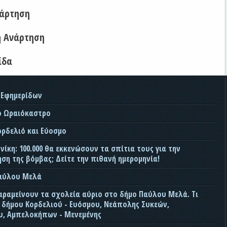
νάρτηση
η Ανάρτηση
ίδα
 Εφημερίδων
ο Ωραιόκαστρο
ορδελιό και Εύοσμο
ίκη: 100.000 θα εκκενώσουν τα σπίτια τους για την
ση της βόμβας; Δείτε την πιθανή ημερομηνία!
Παύλου Μελά
αραμείνουν τα σχολεία αύριο στο δήμο Παύλου Μελά. Τι
ς δήμου Κορδελιού - Ευόσμου, Νεάπολης Συκεών,
, Αμπελοκήπων - Μενεμένης