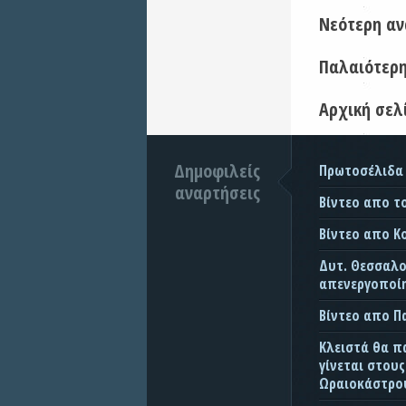
Νεότερη α
Παλαιότερ
Αρχική σελ
Δημοφιλείς
Πρωτοσέλιδα
αναρτήσεις
Βίντεο απο τ
Βίντεο απο Κ
Δυτ. Θεσσαλον
απενεργοποίη
Βίντεο απο 
Κλειστά θα π
γίνεται στου
Ωραιοκάστρου