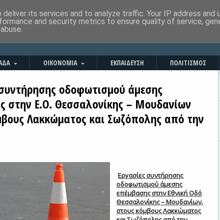
deliver its services and to analyze traffic. Your IP address and
formance and security metrics to ensure quality of service, ge
 abuse.
ΑΔΑ
ΟΙΚΟΝΟΜΙΑ
ΕΚΠΑΙΔΕΥΣΗ
ΠΟΛΙΤΙΣΜΟΣ
 συντήρησης οδοφωτισμού άμεσης
ς στην Ε.Ο. Θεσσαλονίκης – Μουδανίων
μβους Λακκώματος και Σωζόπολης από την
Εργασίες συντήρησης
οδοφωτισμού άμεσης
επέμβασης στην Εθνική Οδό
Θεσσαλονίκης – Μουδανίων,
στους κόμβους Λακκώματος
και Σωζόπολης
από την