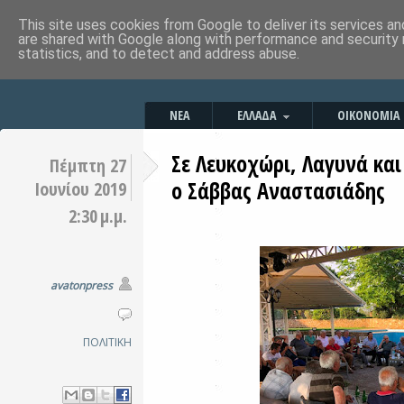
This site uses cookies from Google to deliver its services an
are shared with Google along with performance and security 
statistics, and to detect and address abuse.
ΝΕΑ
ΕΛΛΑΔΑ
ΟΙΚΟΝΟΜΙΑ
Σε Λευκοχώρι, Λαγυνά και
Πέμπτη 27
ο Σάββας Αναστασιάδης
Ιουνίου 2019
2:30 μ.μ.
avatonpress
ΠΟΛΙΤΙΚΗ