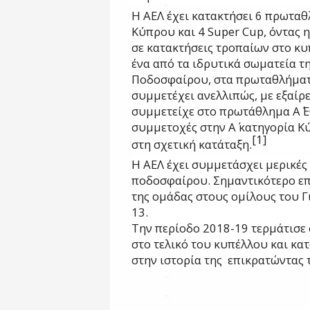
Η ΑΕΛ έχει κατακτήσει 6
πρωταθ
Κύπρου
και 4
Super Cup
, όντας
σε
κατακτήσεις τροπαίων στο κ
ένα από τα ιδρυτικά σωματεία τ
Ποδοσφαίρου
, στα πρωταθλήματ
συμμετέχει ανελλιπώς, με εξαίρ
συμμετείχε στο πρωτάθλημα
Α΄ 
συμμετοχές στην
Α΄ κατηγορία 
[1]
στη
σχετική κατάταξη
.
Η ΑΕΛ έχει συμμετάσχει μερικέ
ποδοσφαίρου. Σημαντικότερο επ
της ομάδας στους ομίλους του
Γ
13
.
Την περίοδο 2018-19 τερμάτισε 
στο τελικό του κυπέλλου και κα
στην ιστορία της επικρατώντας 