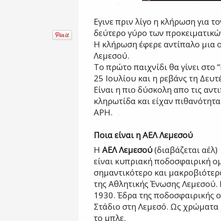
Εγινε πριν λίγο η κλήρωση για τ
δεύτερο γύρο των προκειματικώ
H κλήρωση έφερε αντίπαλο μια 
Λεμεσού.
Το πρώτο παιχνίδι θα γίνει στο 
25 Ιουλίου και η ρεβάνς τη Δευ
Είναι η πιο δύσκολη απο τις αν
κληρωτίδα και είχαν πιθανότητ
ΑΡΗ.
Ποια είναι η ΑΕΛ Λεμεσού
Η
ΑΕΛ Λεμεσού
(
διαβάζεται αέλ)
είναι
κυπριακή
ποδοσφαιρική
ομ
σημαντικότερο και μακροβιότερ
της
Αθλητικής Ένωσης Λεμεσού
.
1930. Έδρα της ποδοσφαιρικής ο
Στάδιο
στη
Λεμεσό
. Ως χρώματα
το
μπλε
.