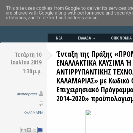
This site uses cookies from Google to deliver its services an
are shared with Google along with performance and security 
statistics, and to detect and address abuse.
ΝΕΑ
ΕΛΛΑΔΑ
ΟΙΚΟΝΟΜΙΑ
Ένταξη της Πράξης «ΠΡ
Τετάρτη 10
ΕΝΑΛΛΑΚΤΙΚΑ ΚΑΥΣΙΜΑ Ή 
Ιουλίου 2019
ΑΝΤΙΡΡΥΠΑΝΤΙΚΗΣ ΤΕΧΝΟ
1:30 μ.μ.
ΚΑΛΑΜΑΡΙΑΣ» με Κωδικό 
Επιχειρησιακό Πρόγραμμ
avatonpress
2014-2020» προϋπολογισμ
ΚΑΛΑΜΑΡΙΑ