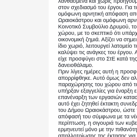
λανθασμένα και χωρίς προηγούμ
στον σχεδιασμό του έργου. Για τ
ομόφωνη αρνητική απόφαση από
Ωραιοκάστρου και ομόφωνη αρν
Κοινοτικό Συμβούλιο Δρυμού, του
χώρου, με το σκεπτικό ότι υπάρχ
οικονομική ζημιά. Αξίζει να σημε
ίδιο χωριό, λειτουργεί λατομείο 
καλύψει τις ανάγκες του έργου.
είχε προσφύγει στο ΣτΕ κατά τη
δανειοθάλαμο.
Πριν λίγες ημέρες αυτή η προσ
απορρίφθηκε. Αυτό όμως δεν αλ
παραχώρησης του χώρου από του
υπήρξαν εξαγγελίες για έναρξη 
επανέναρξη των εργασιών κατασ
αυτό έχει ζητηθεί έκτακτη συνε
του Δήμου Ωραιοκάστρου, ώστε ν
απόφασή του σύμφωνα με τα νέα
περίπτωση, η σιγουριά των κυβε
ερμηνευτεί μόνο με την πιθανότ
απαλλοτρίωσης της έκτασης για 