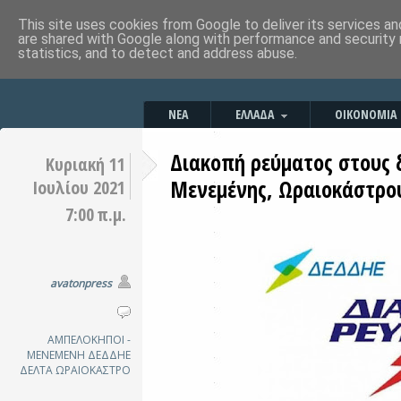
This site uses cookies from Google to deliver its services an
are shared with Google along with performance and security 
statistics, and to detect and address abuse.
ΝΕΑ
ΕΛΛΑΔΑ
ΟΙΚΟΝΟΜΙΑ
Διακοπή ρεύματος στους
Κυριακή 11
Μενεμένης, Ωραιοκάστρου
Ιουλίου 2021
7:00 π.μ.
avatonpress
ΑΜΠΕΛΟΚΗΠΟΙ -
ΜΕΝΕΜΕΝΗ
ΔΕΔΔΗΕ
ΔΕΛΤΑ
ΩΡΑΙΟΚΑΣΤΡΟ