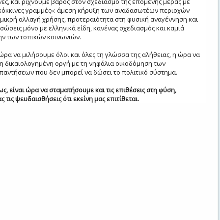
νες, και ρίχνουμε βάρος στον σχεδιασμό της επόμενης μέρας με
«κόκκινες γραμμές»: άμεση κήρυξη των αναδασωτέων περιοχών
μικρή αλλαγή χρήσης, προτεραιότητα στη φυσική αναγέννηση και
σώσεις μόνο με ελληνικά είδη, κανένας σχεδιασμός και καμιά
ν των τοπικών κοινωνιών.
 ώρα να μιλήσουμε όλοι και όλες τη γλώσσα της αλήθειας, η ώρα να
η δικαιολογημένη οργή με τη νηφάλια οικοδόμηση των
αντήσεων που δεν μπορεί να δώσει το πολιτικό σύστημα.
ς, είναι ώρα να σταματήσουμε και τις επιθέσεις στη φύση,
 τις ψευδαισθήσεις ότι εκείνη μας επιτίθεται.