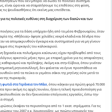
αντήσεων που δεν μπορεί να δώσει το πολιτικό σύστημα.
ς, είναι ώρα και να σταματήσουμε τις επιθέσεις στη φύση,
 τις ψευδαισθήσεις ότι εκείνη μας επιτίθεται.
για τις πολιτικές ευθύνες στη διαχείριση των δασών και των
ποιήσεις για τα δάση υπήρχαν ήδη από τα μέσα Φεβρουαρίου, όταν
αιρία της «Μήδειας» άφησε χιλιάδες νεκρά κλαδιά και δένδρα που
ταν να απομακρυνθούν έγκαιρα και συστηματικά για να μη γίνουν
μμα στις πυρκαγιές του καλοκαιριού.
η ξηρασία και πολυήμεροι καύσωνες είχαν προβλεφθεί από τους
λόγους αρκετούς μήνες πριν, με επαρκή χρόνο για τις απαραίτητες
ς καθαρισμού και πρόληψης. Ακόμη και στην Εύβοια, όπου γινόταν
τηματική ρητινοσυλλογή, δεν φαίνεται να έγινε προσπάθεια να
υνθούν από τα πεύκα οι γεμάτοι σάκοι της ρητίνης ούτε μετά το
α της πυρκαγιάς.
η φωτιά στα Γεράνεια τον Μάιο
, όπου κάηκαν για πρώτη φορά 70.000
τα πριν ακόμη τις αρχές Ιουνίου, ήταν η τελική προειδοποίηση για
α ακολουθούσε αν δεν ξεκινούσαν επείγουσες εργασίες, έστω την
α στιγμή.
ρώσεις έκαψαν τα περισσότερα από το 1 εκατ. στρέμματα. Για τις
ρώσεις του 2007 ο κ. Χρυσοχοϊδης, ως πρώην υπουργός του