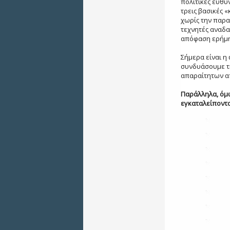
πολιτικές ευθύ
τρεις βασικές 
χωρίς την παρα
τεχνητές αναδα
απόφαση ερήμη
Σήμερα είναι η
συνδυάσουμε τ
απαραίτητων απ
Παράλληλα, όμω
εγκαταλείποντας