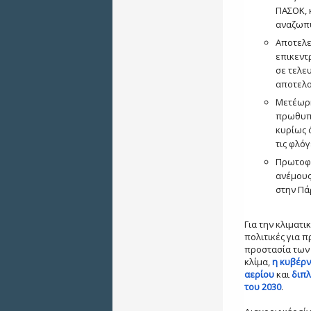
ΠΑΣΟΚ, 
αναζωπυ
Αποτελε
επικεντ
σε τελε
αποτελο
Μετέωρη
πρωθυπο
κυρίως 
τις φλόγ
Πρωτοφα
ανέμους
στην Πάρ
Για την κλιματ
πολιτικές για 
προστασία των 
κλίμα,
η κυβέρν
αερίου
και
διπλ
του 2030
.