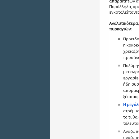
απαραίτητων απ
Παράλληλα, όμω
εγκαταλείποντας
Αναλυτικότερα, 
πυρκαγιών:
Προειδο
η κακοκ
χρειαζό
προσάνα
Πολύμην
μετεωρο
εργασίε
ήδη συσ
απομακρ
ξέσπασμ
Η μεγάλ
στρέμμα
το τι θ
τελευταί
Αναζωπυ
αναζωπυ