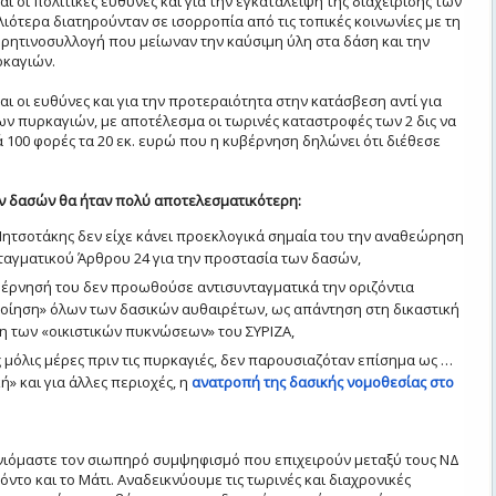
αι οι πολιτικές ευθύνες και για την εγκατάλειψη της διαχείρισης των
ιότερα διατηρούνταν σε ισορροπία από τις τοπικές κοινωνίες με τη
 ρητινοσυλλογή που μείωναν την καύσιμη ύλη στα δάση και την
ρκαγιών.
αι οι ευθύνες και για την προτεραιότητα στην κατάσβεση αντί για
ν πυρκαγιών, με αποτέλεσμα οι τωρινές καταστροφές των 2 δις να
 100 φορές τα 20 εκ. ευρώ που η κυβέρνηση δηλώνει ότι διέθεσε
ν δασών θα ήταν πολύ αποτελεσματικότερη:
 Μητσοτάκης δεν είχε κάνει προεκλογικά σημαία του την αναθεώρηση
ταγματικού Άρθρου 24 για την προστασία των δασών,
βέρνησή του δεν προωθούσε αντισυνταγματικά την οριζόντια
οίηση» όλων των δασικών αυθαιρέτων, ως απάντηση στη δικαστική
 των «οικιστικών πυκνώσεων» του ΣΥΡΙΖΑ,
ες μόλις μέρες πριν τις πυρκαγιές, δεν παρουσιαζόταν επίσημα ως …
ή» και για άλλες περιοχές, η
ανατροπή της δασικής νομοθεσίας στο
νιόμαστε τον σιωπηρό συμψηφισμό που επιχειρούν μεταξύ τους ΝΔ
φόντο και το Μάτι. Αναδεικνύουμε τις τωρινές και διαχρονικές