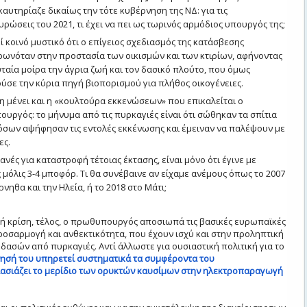
καυτηρίαζε δικαίως την τότε κυβέρνηση της ΝΔ: για τις
ρώσεις του 2021, τι έχει να πει ως τωρινός αρμόδιος υπουργός της;
ί κοινό μυστικό ότι ο επίγειος σχεδιασμός της κατάσβεσης
ρωνόταν στην προστασία των οικισμών και των κτιρίων, αφήνοντας
υταία μοίρα την άγρια ζωή και τον δασικό πλούτο, που όμως
ύσε την κύρια πηγή βιοπορισμού για πλήθος οικογένειες.
 μένει και η «κουλτούρα εκκενώσεων» που επικαλείται ο
υργός: το μήνυμα από τις πυρκαγιές είναι ότι σώθηκαν τα σπίτια
όσων αψήφησαν τις εντολές εκκένωσης και έμειναν να παλέψουν με
ες.
νές για καταστροφή τέτοιας έκτασης, είναι μόνο ότι έγινε με
 μόλις 3-4 μποφόρ. Τι θα συνέβαινε αν είχαμε ανέμους όπως το 2007
νηθα και την Ηλεία, ή το 2018 στο Μάτι;
ική κρίση, τέλος, ο πρωθυπουργός αποσιωπά τις βασικές ευρωπαϊκές
προσαρμογή και ανθεκτικότητα, που έχουν ισχύ και στην προληπτική
δασών από πυρκαγιές. Αντί άλλωστε για ουσιαστική πολιτική για το
ησή του υπηρετεί συστηματικά τα συμφέροντα του
ασιάζει το μερίδιο των ορυκτών καυσίμων στην ηλεκτροπαραγωγή