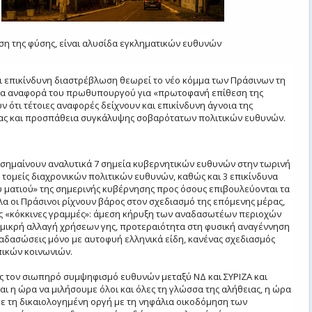
εση της φύσης, είναι αλυσίδα εγκληματικών ευθυνών
 επικίνδυνη διαστρέβλωση θεωρεί το νέο κόμμα των Πράσινων τη
ια αναφορά του πρωθυπουργού για «πρωτοφανή επίθεση της
ν ότι τέτοιες αναφορές δείχνουν και επικίνδυνη άγνοια της
ας και προσπάθεια συγκάλυψης σοβαρότατων πολιτικών ευθυνών.
ισημαίνουν αναλυτικά 7 σημεία κυβερνητικών ευθυνών στην τωρινή
ο τομείς διαχρονικών πολιτικών ευθυνών, καθώς και 3 επικίνδυνα
υ ματιού» της σημερινής κυβέρνησης προς όσους επιβουλεύονται τα
α οι Πράσινοι ρίχνουν βάρος στον σχεδιασμό της επόμενης μέρας,
ές «κόκκινες γραμμές»: άμεση κήρυξη των αναδασωτέων περιοχών
μικρή αλλαγή χρήσεων γης, προτεραιότητα στη φυσική αναγέννηση
ναδασώσεις μόνο με αυτοφυή ελληνικά είδη, κανένας σχεδιασμός
πικών κοινωνιών.
ς τον σιωπηρό συμψηφισμό ευθυνών μεταξύ ΝΔ και ΣΥΡΙΖΑ και
ναι η ώρα να μιλήσουμε όλοι και όλες τη γλώσσα της αλήθειας, η ώρα
 τη δικαιολογημένη οργή με τη νηφάλια οικοδόμηση των