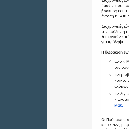
Διαχρονικές είν
δασών, που παλ
βόσκηση και τη
ένταση των πυ
Διαχρονικές είν
την πρόληψη τω
ξεπερνούν κατά
για πρόληψη.
Η θωράκιση τω
αν ο κ.
του συν
αν η κυ
«τακτοπ
ακύρωση
αν, λίγ
«πιλοτικ
Μάτι
.
Οι Πράσινοι αρ
και ΣΥΡΙΖΑ, με 