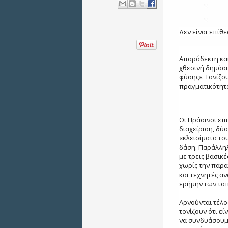
Δεν είναι επίθ
Απαράδεκτη και
χθεσινή δημόσ
φύσης». Τονίζου
πραγματικότητ
Οι Πράσινοι επ
διαχείριση, δύ
«κλεισίματα το
δάση. Παράλληλ
με τρεις βασικ
χωρίς την παρα
και τεχνητές α
ερήμην των το
Αρνούνται τέλο
τονίζουν ότι εί
να συνδυάσουμε