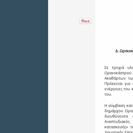
Δ. Ωραιο
Σε τροχιά υλ
Ωραιοκάστρο
Ακαθάρτων τω
Πρόκειται για
ενέργειες του 
του.
Η σύμβαση κατ
δημάρχου Ωραι
διευθύνοντα
Αναπτυξιακός
κατασκευής» τ
Δημοτικής Επι