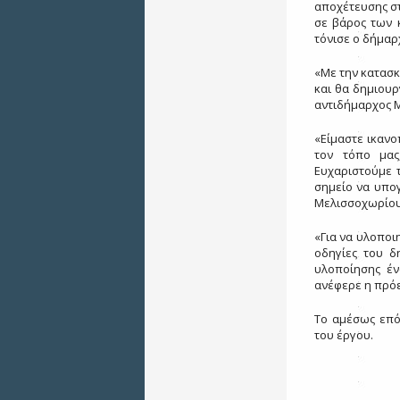
αποχέτευσης στ
σε βάρος των 
τόνισε ο δήμαρ
«Με την κατασκ
και θα δημιουρ
αντιδήμαρχος 
«Είμαστε ικανο
τον τόπο μας
Ευχαριστούμε 
σημείο να υπο
Μελισσοχωρίου
«Για να υλοποι
οδηγίες του δ
υλοποίησης έν
ανέφερε η πρόε
Το αμέσως επό
του έργου.