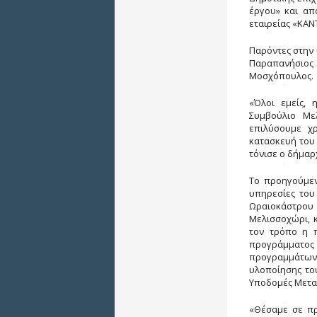
έργου» και απ
εταιρείας «ΚΑΝ
Παρόντες στην
Παραπανήσιος
Μοσχόπουλος.
«Όλοι εμείς,
Συμβούλιο Με
επιλύσουμε χ
κατασκευή του 
τόνισε ο δήμαρ
Το προηγούμεν
υπηρεσίες του
Ωραιοκάστρου 
Μελισσοχώρι, κ
τον τρόπο η 
προγράμματο
προγραμμάτων 
υλοποίησης το
Υποδομές Μεταφ
«Θέσαμε σε πρ