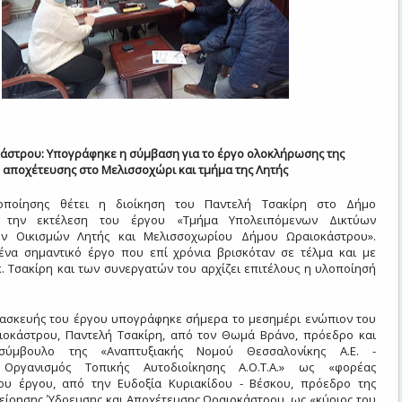
κάστρου: Υπογράφηκε η σύμβαση για το έργο ολοκλήρωσης της
αποχέτευσης στο Μελισσοχώρι και τμήμα της Λητής
οποίησης θέτει η διοίκηση του Παντελή Τσακίρη στο Δήμο
υ την εκτέλεση του έργου «Τμήμα Υπολειπόμενων Δικτύων
ν Οικισμών Λητής και Μελισσοχωρίου Δήμου Ωραιοκάστρου».
 ένα σημαντικό έργο που επί χρόνια βρισκόταν σε τέλμα και με
κ. Τσακίρη και των συνεργατών του αρχίζει επιτέλους η υλοποίησή
ασκευής του έργου υπογράφηκε σήμερα το μεσημέρι ενώπιον του
οκάστρου, Παντελή Τσακίρη, από τον Θωμά Βράνο, πρόεδρο και
 σύμβουλο της «Αναπτυξιακής Νομού Θεσσαλονίκης Α.Ε. -
 Οργανισμός Τοπικής Αυτοδιοίκησης Α.Ο.Τ.Α.» ως «φορέας
ου έργου, από την Ευδοξία Κυριακίδου - Βέσκου, πρόεδρο της
χείρησης Ύδρευσης και Αποχέτευσης Ωραιοκάστρου, ως «κύριος του