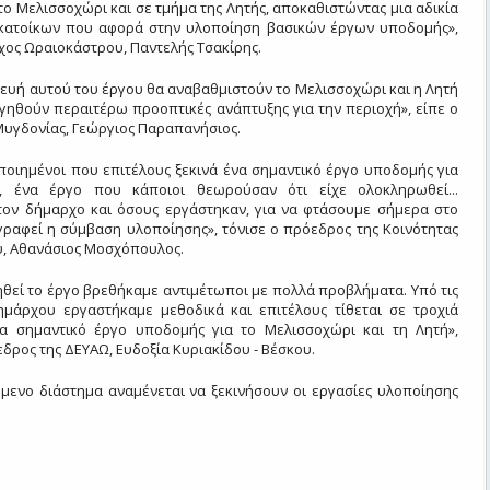
ο Μελισσοχώρι και σε τμήμα της Λητής, αποκαθιστώντας μια αδικία
κατοίκων που αφορά στην υλοποίηση βασικών έργων υποδομής»,
χος Ωραιοκάστρου, Παντελής Τσακίρης.
ευή αυτού του έργου θα αναβαθμιστούν το Μελισσοχώρι και η Λητή
γηθούν περαιτέρω προοπτικές ανάπτυξης για την περιοχή», είπε ο
Μυγδονίας, Γεώργιος Παραπανήσιος.
ποιημένοι που επιτέλους ξεκινά ένα σημαντικό έργο υποδομής για
, ένα έργο που κάποιοι θεωρούσαν ότι είχε ολοκληρωθεί...
τον δήμαρχο και όσους εργάστηκαν, για να φτάσουμε σήμερα στο
γραφεί η σύμβαση υλοποίησης», τόνισε ο πρόεδρος της Κοινότητας
, Αθανάσιος Μοσχόπουλος.
ηθεί το έργο βρεθήκαμε αντιμέτωποι με πολλά προβλήματα. Υπό τις
ημάρχου εργαστήκαμε μεθοδικά και επιτέλους τίθεται σε τροχιά
α σημαντικό έργο υποδομής για το Μελισσοχώρι και τη Λητή»,
δρος της ΔΕΥΑΩ, Ευδοξία Κυριακίδου - Βέσκου.
μενο διάστημα αναμένεται να ξεκινήσουν οι εργασίες υλοποίησης