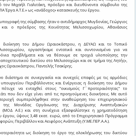
ό τον Μιχαήλ Γιαλιτάκη, πρόεδρο και διευθύνοντα σύμβουλο της
ΤΙΑ Έργα Α.Τ.Ε.» ως «ανάδοχος» κατασκευής του έργου.
 υπογραφή της σύμβασης ήταν ο αντιδήμαρχος Μυγδονίας, Γεώργιος
 και ο πρόεδρος της Κοινότητας Μελισσοχωρίου, Αθανάσιος
 η διοίκηση του Δήμου Ωραιοκάστρου, η ΔΕΥΑΩ και το Τοπικό
λισσοχωρίου, εργαστήκαμε εντατικά και συντονισμένα για να
ρόνια προβλήματα και να θέσουμε σε τροχιά υλοποίησης την
αποχετευτικού δικτύου στο Μελισσοχώρι και σε τμήμα της Λητής»,
χος Ωραιοκάστρου, Παντελής Τσακίρης.
ο διάστημα σε συνεργασία και συνεχείς επαφές με τις αρμόδιες
 υπουργείου Περιβάλλοντος και Ενέργειας η διοίκηση του Δήμου
πέτυχε να ενταχθεί στους "οικισμούς Γ΄ προτεραιότητας" το
άτι που δεν είχε γίνει από τις προηγούμενες διοικήσεις. Με αυτό
περιοχή συμπεριλήφθηκε στην αναθεώρηση του επιχειρησιακού
ς της Μονάδας Οργάνωσης της Διαχείρισης Αναπτυξιακών
(ΜΟΔ Α.Ε.) και στη συνέχεια εξασφαλίστηκε η χρηματοδότηση
υ έργου, ύψους 3,48 εκατ. ευρώ, από το Επιχειρησιακό Πρόγραμμα
ορών, Περιβάλλον και Αειφόρος Ανάπτυξη (Υ.ΜΕ.ΠΕΡ.Α.Α.).
οτεραιότητα ως διοίκηση το έργο της ολοκλήρωσης του δικτύου