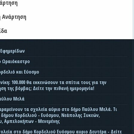
νάρτηση
η Ανάρτηση
ίδα
 Εφημερίδων
ο Ωραιόκαστρο
ορδελιό και Εύοσμο
ίκη: 100.000 θα εκκενώσουν τα σπίτια τους για την
ση της βόμβας; Δείτε την πιθανή ημερομηνία!
Παύλου Μελά
αραμείνουν τα σχολεία αύριο στο δήμο Παύλου Μελά. Τι
ς δήμου Κορδελιού - Ευόσμου, Νεάπολης Συκεών,
, Αμπελοκήπων - Μενεμένης
χολεία στο δήμο Κορδελιού Ευόσμου αυριο Δευτέρα - Δείτε