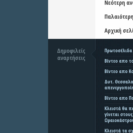
Νεότερη α
Παλαιότερ
Αρχική σελ
Δημοφιλείς
Πρωτοσέλιδα
αναρτήσεις
Βίντεο απο τ
Βίντεο απο Κ
Δυτ. Θεσσαλον
απενεργοποίη
Βίντεο απο 
Κλειστά θα π
γίνεται στου
Ωραιοκάστρου
Κλειστά τα σ