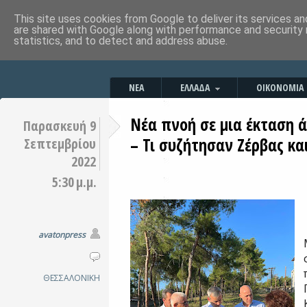
This site uses cookies from Google to deliver its services an
are shared with Google along with performance and security 
statistics, and to detect and address abuse.
ΝΕΑ
ΕΛΛΑΔΑ
ΟΙΚΟΝΟΜΙΑ
Νέα πνοή σε μια έκταση 
Παρασκευή 9
– Τι συζήτησαν Ζέρβας κα
Σεπτεμβρίου
2022
5:30 μ.μ.
avatonpress
ΘΕΣΣΑΛΟΝΙΚΗ