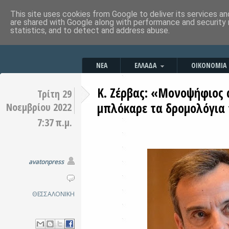
This site uses cookies from Google to deliver its services an
are shared with Google along with performance and security 
statistics, and to detect and address abuse.
ΝΕΑ
ΕΛΛΑΔΑ
ΟΙΚΟΝΟΜΙΑ
Κ. Ζέρβας: «Μονοψήφιος 
Τρίτη 29
μπλόκαρε τα δρομολόγια
Νοεμβρίου 2022
7:37 π.μ.
avatonpress
ΘΕΣΣΑΛΟΝΙΚΗ