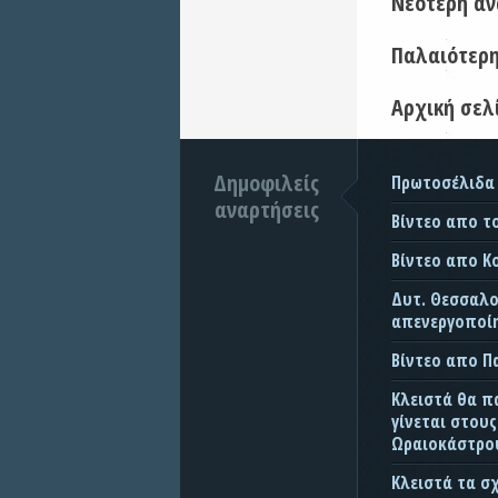
Νεότερη α
Παλαιότερ
Αρχική σελ
Δημοφιλείς
Πρωτοσέλιδα
αναρτήσεις
Βίντεο απο τ
Βίντεο απο Κ
Δυτ. Θεσσαλον
απενεργοποίη
Βίντεο απο 
Κλειστά θα π
γίνεται στου
Ωραιοκάστρου
Κλειστά τα σ