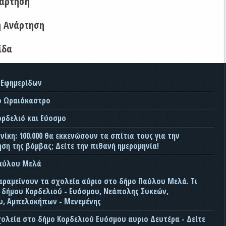
νάρτηση
η Ανάρτηση
ίδα
 Εφημερίδων
ο Ωραιόκαστρο
ορδελιό και Εύοσμο
ίκη: 100.000 θα εκκενώσουν τα σπίτια τους για την
ση της βόμβας; Δείτε την πιθανή ημερομηνία!
Παύλου Μελά
αραμείνουν τα σχολεία αύριο στο δήμο Παύλου Μελά. Τι
ς δήμου Κορδελιού - Ευόσμου, Νεάπολης Συκεών,
, Αμπελοκήπων - Μενεμένης
χολεία στο δήμο Κορδελιού Ευόσμου αυριο Δευτέρα - Δείτε