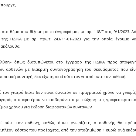
 Υπουργέ,
στο θέμα που θίξαμε με το έγγραφό μας με αρ. 118/Γ στις 9/1/2023. Λ
της ΗΔΙΚΑ με αρ. πρωτ. 243/11-01-2023 για την οποία έχουμε ν
 ακόλουθα:
λύση» όπως διατυπώνεται στο έγγραφο της HΔΙΚΑ προς αποφυγ
ων ασθενών με διακριτή συνταγογράφηση του σκευάσματος που είν
φορετική συνταγή, δεν εξυπηρετεί ούτε τον γιατρό ούτε τον ασθενή.
 τον γιατρό διότι δεν είναι δυνατόν σε πραγματικό χρόνο να γνωρίζε
 αγοράς και αφετέρου να επιβαρύνεται με αύξηση της γραφειοκρατεία
ίμου χρόνου για έκδοση διαφορετικών συνταγών.
εί ούτε τον ασθενή, καθώς όπως γνωρίζετε, ο ασθενής θα πρέπ
πιπλέον κόστος που προέρχεται από την αποζημίωση 1 ευρώ ανά εκδο