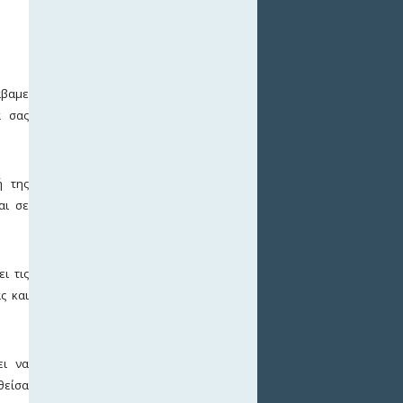
άβαμε
α σας
ή της
αι σε
ι τις
ς και
ει να
θείσα