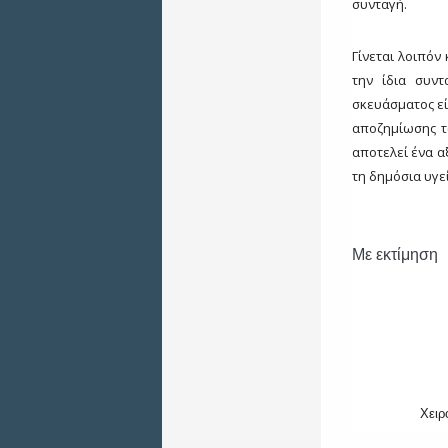
συνταγή.
Γίνεται λοιπόν
την ίδια συν
σκευάσματος εί
αποζημίωσης τ
αποτελεί ένα α
τη δημόσια υγε
Με εκτίμηση
Χειρ