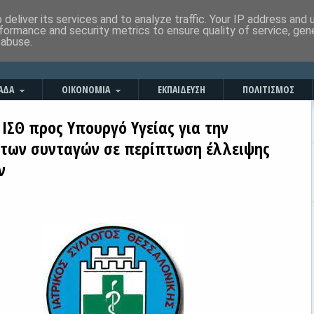
deliver its services and to analyze traffic. Your IP address and
formance and security metrics to ensure quality of service, ge
 abuse.
ΑΔΑ
ΟΙΚΟΝΟΜΙΑ
ΕΚΠΑΙΔΕΥΣΗ
ΠΟΛΙΤΙΣΜΟΣ
ΙΣΘ προς Υπουργό Υγείας για την
 των συνταγών σε περίπτωση έλλειψης
ν