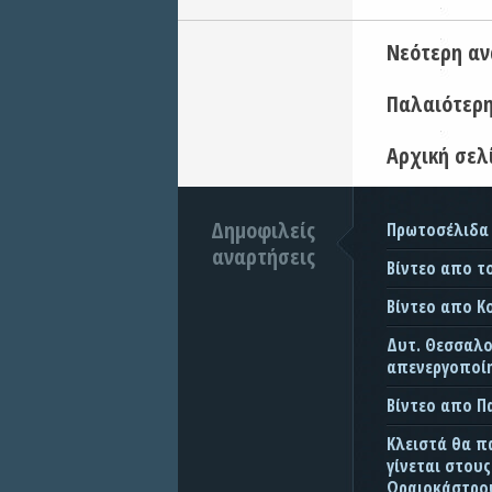
Νεότερη α
Παλαιότερ
Αρχική σελ
Δημοφιλείς
Πρωτοσέλιδα
αναρτήσεις
Βίντεο απο τ
Βίντεο απο Κ
Δυτ. Θεσσαλον
απενεργοποίη
Βίντεο απο 
Κλειστά θα π
γίνεται στου
Ωραιοκάστρου