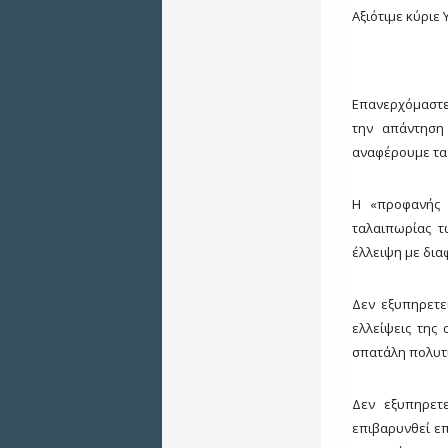
Αξιότιμε κύριε
Επανερχόμαστε 
την απάντηση 
αναφέρουμε τα
Η «προφανής 
ταλαιπωρίας τ
έλλειψη με δια
Δεν εξυπηρετεί
ελλείψεις της
σπατάλη πολυτ
Δεν εξυπηρετ
επιβαρυνθεί ε