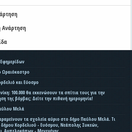
νάρτηση
η Ανάρτηση
ίδα
 Εφημερίδων
ο Ωραιόκαστρο
ορδελιό και Εύοσμο
ίκη: 100.000 θα εκκενώσουν τα σπίτια τους για την
ση της βόμβας; Δείτε την πιθανή ημερομηνία!
Παύλου Μελά
αραμείνουν τα σχολεία αύριο στο δήμο Παύλου Μελά. Τι
ς δήμου Κορδελιού - Ευόσμου, Νεάπολης Συκεών,
, Αμπελοκήπων - Μενεμένης