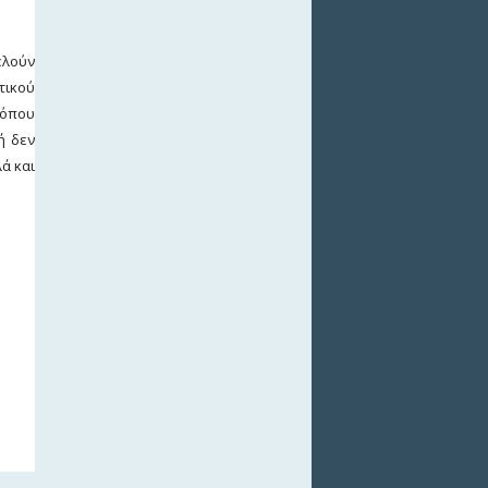
ελούν
τικού
ρόπου
ή δεν
ά και