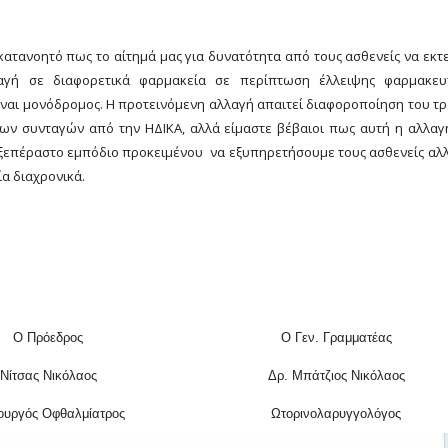
 κατανοητό πως το αίτημά μας για δυνατότητα από τους ασθενείς να εκτ
ταγή σε διαφορετικά φαρμακεία σε περίπτωση έλλειψης φαρμακευ
ναι μονόδρομος. Η προτεινόμενη αλλαγή απαιτεί διαφοροποίηση του τ
ων συνταγών από την ΗΔΙΚΑ, αλλά είμαστε βέβαιοι πως αυτή η αλλαγ
ξεπέραστο εμπόδιο προκειμένου να εξυπηρετήσουμε τους ασθενείς αλλ
ία διαχρονικά.
Ο Πρόεδρος
Ο Γεν. Γραμματέας
Νίτσας Νικόλαος
Δρ. Μπάτζιος Νικόλαος
ουργός Οφθαλμίατρος
Ωτορινολαρυγγολόγος