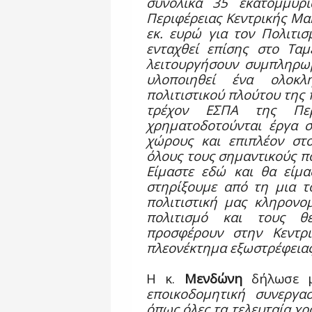
συνολικά 35 εκατομμύ
Περιφέρειας Κεντρικής Μα
εκ. ευρώ για τον Πολιτι
ενταχθεί επίσης στο Τα
λειτουργήσουν συμπληρωμ
υλοποιηθεί ένα ολοκλ
πολιτιστικού πλούτου της 
τρέχον ΕΣΠΑ της Περι
χρηματοδοτούνται έργα σ
χώρους και επιπλέον στ
όλους τους σημαντικούς πο
Είμαστε εδώ και θα είμα
στηρίξουμε από τη μια τ
πολιτιστική μας κληρονο
πολιτισμό και τους θ
προσφέρουν στην Κεντρι
πλεονέκτημα εξωστρέφεια
Η κ.
Μενδώνη
δήλωσε 
εποικοδομητική συνεργα
όπως όλες τα τελευταία χρ