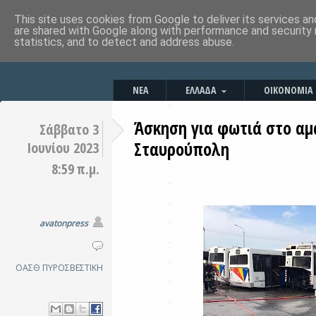
This site uses cookies from Google to deliver its services an
are shared with Google along with performance and security 
statistics, and to detect and address abuse.
ΝΕΑ
ΕΛΛΑΔΑ
ΟΙΚΟΝΟΜΙΑ
Άσκηση για φωτιά στο αμ
Σάββατο 3
Σταυρούπολη
Ιουνίου 2023
8:59 π.μ.
avatonpress
ΟΑΣΘ
ΠΥΡΟΣΒΕΣΤΙΚΗ