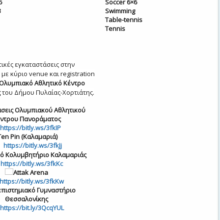
5
Soccer 6×6
3
Swimming
Table-tennis
Tennis
τικές εγκαταστάσεις στην
με κύριο venue και registration
Ολυμπιακό Αθλητικό Κέντρο
ς
του Δήμου Πυλαίας-Χορτιάτης.
σεις Ολυμπιακού Αθλητικού
ντρου Πανοράματος
https://bitly.ws/3fkIP
en Pin (Καλαμαριά)
https://bitly.ws/3fkJj
ό Κολυμβητήριο Καλαμαριάς
https://bitly.ws/3fkKc
Attak Arena
https://bitly.ws/3fkKw
πιστημιακό Γυμναστήριο
Θεσσαλονίκης
https://bit.ly/3QcqYUL