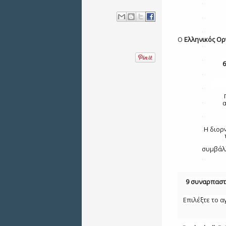
Ο
Ελληνικός Ορ
6
σε 
α
Η διορ
συμβάλ
9 συναρπαστ
Επιλέξτε το 