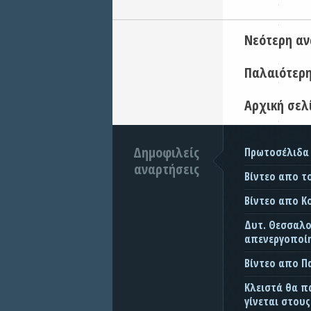
Νεότερη α
Παλαιότερ
Αρχική σελ
Δημοφιλείς
Πρωτοσέλιδα
αναρτήσεις
Βίντεο απο τ
Βίντεο απο Κ
Δυτ. Θεσσαλον
απενεργοποίη
Βίντεο απο 
Κλειστά θα π
γίνεται στου