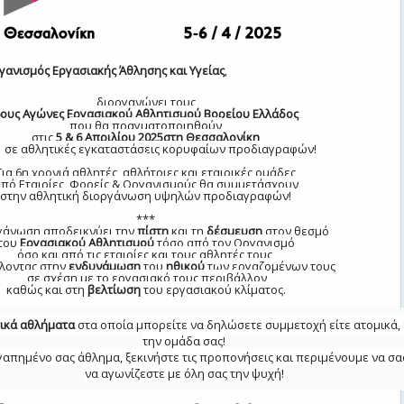
γανισμός Εργασιακής Άθλησης και Υγείας
,
διοργανώνει τους
ους Αγώνες Εργασιακού Αθλητισμού
Βορείου Ελλάδος
που θα πραγματοποιηθούν
στις
5 & 6
Απριλίου
2025
στη Θεσσαλονίκη
αθλητικές εγκαταστάσεις κορυφαίων προδιαγραφών!
Για 6η χρονιά αθλητές, αθλήτριες και εταιρικές ομάδες
πό Εταιρίες, Φορείς & Οργανισμούς θα συμμετάσχουν
στην αθλητική διοργάνωση υψηλών προδιαγραφών!
***
γάνωση αποδεικνύει την
πίστη
και τη
δέσμευση
στον θεσμό
του
Εργασιακού Αθλητισμού
τόσο από τον Οργανισμό
όσο και από τις εταιρίες και τους αθλητές τους,
λοντας στην
ενδυνάμωση
του
ηθικού
των εργαζομένων τους
σε σχέση με το εργασιακό τους περιβάλλον
καθώς και στη
βελτίωση
του εργασιακού κλίματος.
ικά
αθλήματα
στα οποία μπορείτε να δηλώσετε συμμετοχή είτε ατομικά, 
την ομάδα σας!
αγαπημένο σας άθλημα, ξεκινήστε τις προπονήσεις και περιμένουμε να σα
να αγωνίζεστε με όλη σας την ψυχή!