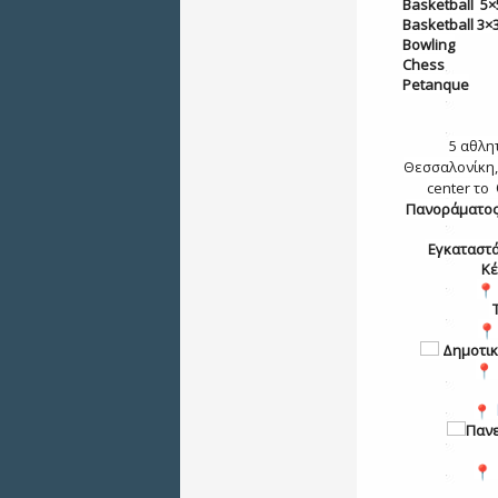
Basketball 5×
Basketball 3×
Bowling
Chess
Petanque
5 αθλη
Θεσσαλονίκη, 
center το
Πανοράματο
Εγκαταστά
Κέ
T
Δημοτικ
Πανε