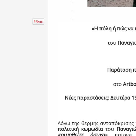
«Η πόλη ή πώς να 
του
Παναγι
Παράταση 
στο
Artb
Νέες παραστάσεις: Δευτέρα 19
Λόγω της θερμής ανταπόκρισης 
πολιτική κωμωδία
του
Παναγι
κοιμηθείτε ήσυχα»
, παίρνε