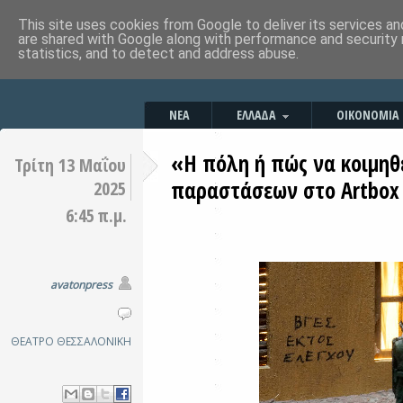
This site uses cookies from Google to deliver its services an
are shared with Google along with performance and security 
statistics, and to detect and address abuse.
ΝΕΑ
ΕΛΛΑΔΑ
ΟΙΚΟΝΟΜΙΑ
«Η πόλη ή πώς να κοιμη
Τρίτη 13 Μαΐου
παραστάσεων στο Artbox 
2025
6:45 π.μ.
avatonpress
ΘΕΑΤΡΟ
ΘΕΣΣΑΛΟΝΙΚΗ