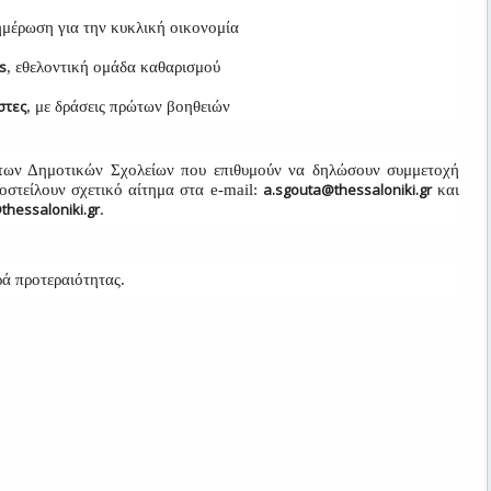
νημέρωση για την κυκλική οικονομία
s
, εθελοντική ομάδα καθαρισμού
στες
, με δράσεις πρώτων βοηθειών
 των Δημοτικών Σχολείων που επιθυμούν να δηλώσουν συμμετοχή
a.sgouta@thessaloniki.gr
στείλουν σχετικό αίτημα στα e-mail:
και
thessaloniki.gr
.
ρά προτεραιότητας.