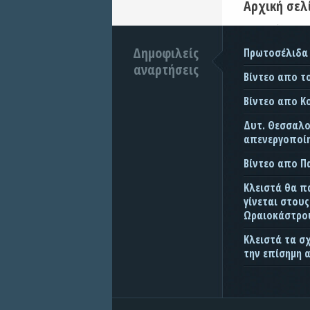
Αρχική σελ
Δημοφιλείς
Πρωτοσέλιδα
αναρτήσεις
Βίντεο απο τ
Βίντεο απο Κ
Δυτ. Θεσσαλον
απενεργοποίη
Βίντεο απο 
Κλειστά θα π
γίνεται στου
Ωραιοκάστρου
Κλειστά τα σ
την επίσημη 