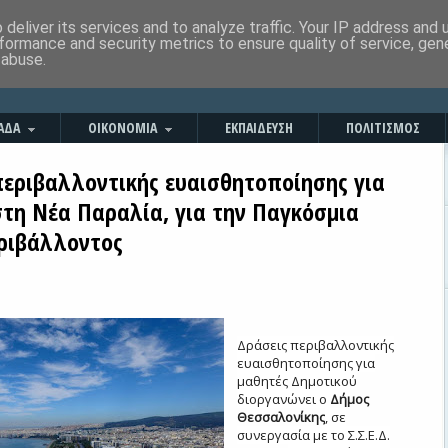
deliver its services and to analyze traffic. Your IP address and
formance and security metrics to ensure quality of service, ge
 abuse.
ΑΔΑ
ΟΙΚΟΝΟΜΙΑ
ΕΚΠΑΙΔΕΥΣΗ
ΠΟΛΙΤΙΣΜΟΣ
περιβαλλοντικής ευαισθητοποίησης για
στη Νέα Παραλία, για την Παγκόσμια
ριβάλλοντος
Δράσεις περιβαλλοντικής
ευαισθητοποίησης για
μαθητές Δημοτικού
διοργανώνει ο
Δήμος
Θεσσαλονίκης
, σε
συνεργασία με το Σ.Σ.Ε.Δ.