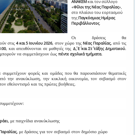
ΑΝΑΚΕΜ
και τον σύλλογο
«
Φίλοι της Νέας Παραλίας
»,
στο πλαίσιο του εορτασμού
της
Παγκόσμιας Ημέρας
Περιβάλλοντος
.
Οι δράσεις θα
4 και 5 Ιουνίου 2026
Νέας Παραλίας
ούν στις
, στον χώρο της
, από τις
3:00
Δ΄, Ε΄ και Στ΄ τάξης Δημοτικού
, και απευθύνονται σε μαθητές της
.
πέντε σχολικά τμήματα
 μπορούν να συμμετάσχουν έως
.
 συμμετέχουν φορείς και ομάδες που θα παρουσιάσουν θεματικές
από την ανακύκλωση, την κυκλική οικονομία, τον σεβασμό στον
τον εθελοντισμό και τις πρώτες βοήθειες.
συμμετέχουν:
ράει
, με παιχνίδια ανακύκλωσης
 Παραλίας
, με δράσεις για τον σεβασμό στον δημόσιο χώρο