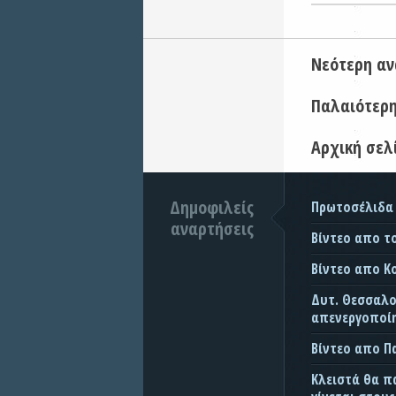
Νεότερη α
Παλαιότερ
Αρχική σελ
Δημοφιλείς
Πρωτοσέλιδα
αναρτήσεις
Βίντεο απο τ
Βίντεο απο Κ
Δυτ. Θεσσαλον
απενεργοποίη
Βίντεο απο 
Κλειστά θα π