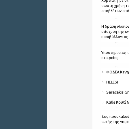
Χορτιάτη, με σ
σωστή χρήση το
αποβλήτων από 
Η δράση υλοποι
ενίσχυση της ε
περιβάλλοντος
Υποστηρικτές τ
εταιρείες:
ΦΟΔΣΑ Κεντρ
HELESI
Saracakis G
Κάθε Κουτί 
Σας προσκαλούμ
αυτής της γιορ