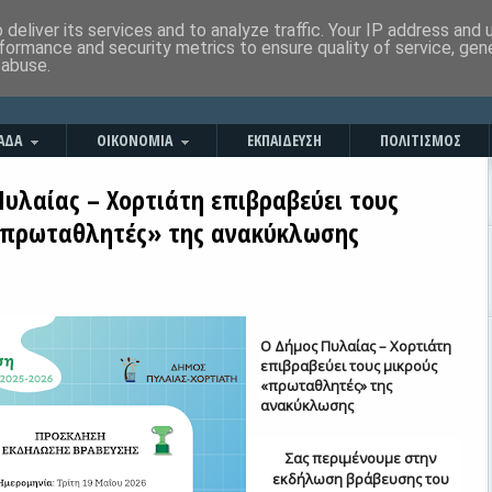
deliver its services and to analyze traffic. Your IP address and
formance and security metrics to ensure quality of service, ge
 abuse.
ΑΔΑ
ΟΙΚΟΝΟΜΙΑ
ΕΚΠΑΙΔΕΥΣΗ
ΠΟΛΙΤΙΣΜΟΣ
Πυλαίας – Χορτιάτη επιβραβεύει τους
«πρωταθλητές» της ανακύκλωσης
Ο Δήμος Πυλαίας – Χορτιάτη
επιβραβεύει τους μικρούς
«πρωταθλητές» της
ανακύκλωσης
Σας περιμένουμε στην
εκδήλωση βράβευσης του