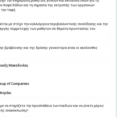
τόχο την ενημέρωση μαθητών, γονέων και εκπαιδευτικών για τη
υ Καφέ Κάδου και τη σημασία της εκτροπής των οργανικών
την ταφή.
είται με στόχο την καλλιέργεια περιβαλλοντικής συνείδησης και την
νεργής συμμετοχής των μαθητών σε θέματα προστασίας του
.
ης βράβευσης και της δράσης γενικότερα είναι οι ακόλουθες
ικής Μακεδονίας
roup of Companies
Μετράει
ε να στηρίξετε την προσπάθεια των παιδιών και να γίνετε μέρος
τής ανακύκλωσης!