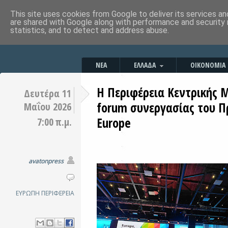
This site uses cookies from Google to deliver its services an
are shared with Google along with performance and security 
statistics, and to detect and address abuse.
ΝΕΑ
ΕΛΛΑΔΑ
ΟΙΚΟΝΟΜΙΑ
Η Περιφέρεια Κεντρικής 
Δευτέρα 11
forum συνεργασίας του Π
Μαΐου 2026
Europe
7:00 π.μ.
avatonpress
ΕΥΡΩΠΗ
ΠΕΡΙΦΕΡΕΙΑ