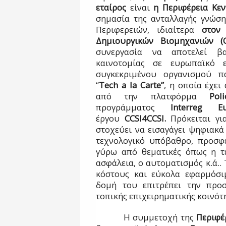
εταίρος
είναι
η Περιφέρεια Κε
σημασία της ανταλλαγής γνώση
Περιφερειών, ιδιαίτερα
στον
Δημιουργικών Βιομηχανιών (
συνεργασία να αποτελεί β
καινοτομίας σε ευρωπαϊκό 
συγκεκριμένου οργανισμού π
“
Tech a la Carte”
, η οποία έχει
από την πλατφόρμα
Po
προγράμματος
Interreg E
έργου
CCSI
4
CCSI
.
Πρόκειται γι
στοχεύει να εισαγάγει ψηφιακά
τεχνολογικό υπόβαθρο, προσφ
γύρω από θεματικές όπως η τ
ασφάλεια, ο αυτοματισμός κ.ά..
κόστους και εύκολα εφαρμόσι
δομή του επιτρέπει την προσ
τοπικής επιχειρηματικής κοινότ
Η συμμετοχή της
Περιφέ