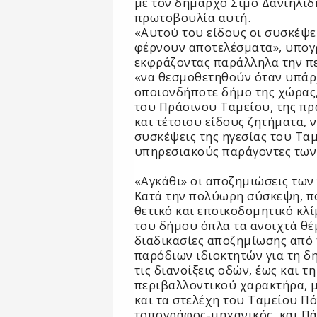
με τον δήμαρχο Σίμο Δανιηλίδη
πρωτοβουλία αυτή.
«Αυτού του είδους οι συσκέψε
φέρνουν αποτελέσματα», υπογρ
εκφράζοντας παράλληλα την πε
«να θεσμοθετηθούν όταν υπάρ
οποιονδήποτε δήμο της χώρας,
του Πράσινου Ταμείου, της πρ
και τέτοιου είδους ζητήματα, 
συσκέψεις της ηγεσίας του Ταμ
υπηρεσιακούς παράγοντες των
«Αγκάθι» οι αποζημιώσεις των
Κατά την πολύωρη σύσκεψη, π
θετικό και εποικοδομητικό κλ
του δήμου όπλα τα ανοιχτά θέμ
διαδικασίες αποζημίωσης από 
παρόδιων ιδιοκτητών για τη δ
τις διανοίξεις οδών, έως και 
περιβαλλοντικού χαρακτήρα, μ
και τα στελέχη του Ταμείου 
τοπογράφος-μηχανικός, και Πά