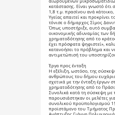
αιωρούμενων μικροσωματιδίων
κατάστασης. Είναι γνωστό ότι
1,8 τ.μ. πρασίνου ανά κάτοικο
Υγείας απαιτεί και προκρίνει τ
τόνισε ο δήμαρχος Σίμος Δανι
Όπως υποστήριξε, αυτό συμβαί
οικονομικής αδυναμίας των δή
χρηματοδότησης από το κράτος
έχει πρόσφατα ψηφιστεί», καλ
κατανοήσει το πρόβλημα και ν
αντιμετώπισή του υποστηρίζον
Έργα προς ένταξη
Η εξέλιξη, ωστόσο, της σύσκεψ
ανθρώπους του δήμου ευχάρισ
σχετικά με την ένταξη έργων 
χρηματοδότησης από το Πράσι
Συνολικά κατά τη σύσκεψη με 
παρουσιάστηκαν οι μελέτες για
συνολικού προϋπολογισμού 15
προϊστάμενο του Τμήματος Π
Ανάπτυξης Γιάννη Πολυχρονιά