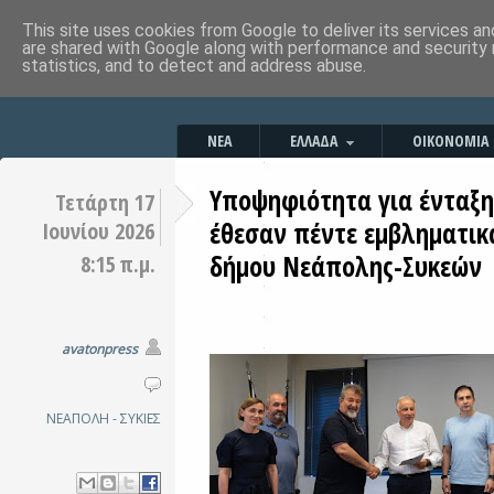
This site uses cookies from Google to deliver its services an
are shared with Google along with performance and security 
statistics, and to detect and address abuse.
ΝΕΑ
ΕΛΛΑΔΑ
ΟΙΚΟΝΟΜΙΑ
Υποψηφιότητα για ένταξη
Τετάρτη 17
έθεσαν πέντε εμβληματικ
Ιουνίου 2026
δήμου Νεάπολης-Συκεών
8:15 π.μ.
avatonpress
ΝΕΑΠΟΛΗ - ΣΥΚΙΕΣ