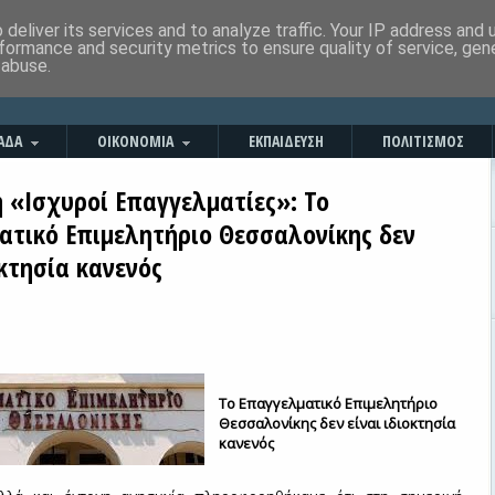
deliver its services and to analyze traffic. Your IP address and
formance and security metrics to ensure quality of service, ge
 abuse.
ΑΔΑ
ΟΙΚΟΝΟΜΙΑ
ΕΚΠΑΙΔΕΥΣΗ
ΠΟΛΙΤΙΣΜΟΣ
 «Ισχυροί Επαγγελματίες»: Το
ατικό Επιμελητήριο Θεσσαλονίκης δεν
οκτησία κανενός
Το Επαγγελματικό Επιμελητήριο
Θεσσαλονίκης δεν είναι ιδιοκτησία
κανενός