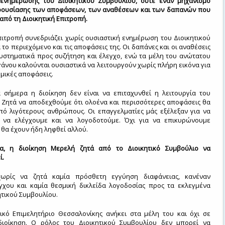
ενημέρωσης του Διοικητικού Συμβουλίου, ούτε έναν μηχανισμό
ρουσίασης των αποφάσεων, των αναθέσεων και των δαπανών που
 από τη Διοικητική Επιτροπή.
πιτροπή συνεδριάζει χωρίς ουσιαστική ενημέρωση του Διοικητικού
 το περιεχόμενο και τις αποφάσεις της. Οι δαπάνες και οι αναθέσεις
συστηματικά προς συζήτηση και έλεγχο, ενώ τα μέλη του ανώτατου
άνου καλούνται ουσιαστικά να λειτουργούν χωρίς πλήρη εικόνα για
ομικές αποφάσεις.
 σήμερα η διοίκηση δεν είναι να επιταχυνθεί η λειτουργία του
. Ζητά να αποδεχθούμε ότι ολοένα και περισσότερες αποφάσεις θα
πό λιγότερους ανθρώπους. Οι επαγγελματίες μάς εξέλεξαν για να
 να ελέγχουμε και να λογοδοτούμε. Όχι για να επικυρώνουμε
θα έχουν ήδη ληφθεί αλλού.
α, η διοίκηση Μερελή ζητά από το Διοικητικό Συμβούλιο να
ί.
χωρίς να ζητά καμία πρόσθετη εγγύηση διαφάνειας, κανέναν
γχου και καμία θεσμική δικλείδα λογοδοσίας προς τα εκλεγμένα
ητικού Συμβουλίου.
ικό Επιμελητήριο Θεσσαλονίκης ανήκει στα μέλη του και όχι σε
ιοίκηση. Ο ρόλος του Διοικητικού Συμβουλίου δεν μπορεί να