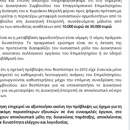
λλά και έντονη ανησυχία πληροφορηθήκαμε ότι στη σημερινή
υ Διοικητικού Συμβουλίου του Επαγγελματικού Επιμελητηρίου
 διοίκηση του κ. Κυριάκου Μερελή φέρνει προς ψήφιση πρόταση με
χειρείται η περαιτέρω μεταφορά ουσιαστικών αρμοδιοτήτων από το
μβούλιο στη Διοικητική Επιτροπή, συνοδευόμενη μάλιστα από
ίου των απευθείας αναθέσεων από
10.000 ευρώ σε 30.000 ευρώ
.
είναι αν η μεταβίβαση αρμοδιοτήτων είναι νόμιμη. Ο νόμος πράγματι
η δυνατότητα. Το πραγματικό ερώτημα είναι αν η έκταση της
ου προτείνεται διασφαλίζει τον ουσιαστικό ρόλο του Διοικητικού
 ανώτατου συλλογικού οργάνου του Επιμελητηρίου ή αν οδηγεί
οβάθμισή του.
ότι η σχετική πρόβλεψη που θεσπίστηκε το 2012 είχε έναν και μόνο
ηρετεί τις καθημερινές λειτουργικές ανάγκες του Επιμελητηρίου,
μιουργούνται καθυστερήσεις μέχρι την επόμενη συνεδρίαση του
υμβουλίου. Δεν θεσπίστηκε για να υποκαταστήσει το Διοικητικό
 για να μετατρέψει τη Διοικητική Επιτροπή σε αποκλειστικό κέντρο
εων.
κηση επιχειρεί να αξιοποιήσει εκείνη την πρόβλεψη ως όχημα για τη
ακόμη περισσότερων εξουσιών σε ένα εννεαμελές όργανο, στο
χουν αποκλειστικά μέλη της διοικούσας παράταξης, αποκλείοντας
ε δυνατότητα ελέγχου και λογοδοσίας.