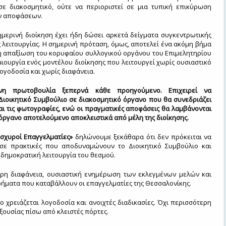
σε διακοσμητικό, ούτε να περιοριστεί σε μια τυπική επικύρωση
ν αποφάσεων.
ημερινή διοίκηση έχει ήδη δώσει αρκετά δείγματα συγκεντρωτικής
 λειτουργίας. Η σημερινή πρόταση, όμως, αποτελεί ένα ακόμη βήμα
η απαξίωση του κορυφαίου συλλογικού οργάνου του Επιμελητηρίου
μιουργία ενός μοντέλου διοίκησης που λειτουργεί χωρίς ουσιαστικό
λογοδοσία και χωρίς διαφάνεια.
νη πρωτοβουλία ξεπερνά κάθε προηγούμενο. Επιχειρεί να
Διοικητικό Συμβούλιο σε διακοσμητικό όργανο που θα συνεδριάζει
και τις φωτογραφίες, ενώ οι πραγματικές αποφάσεις θα λαμβάνονται
 όργανο αποτελούμενο αποκλειστικά από μέλη της διοίκησης.
Ισχυροί Επαγγελματίες»
δηλώνουμε ξεκάθαρα ότι δεν πρόκειται να
σε πρακτικές που αποδυναμώνουν το Διοικητικό Συμβούλιο και
 δημοκρατική λειτουργία του θεσμού.
ρη διαφάνεια, ουσιαστική ενημέρωση των εκλεγμένων μελών και
ήματα που καταβάλλουν οι επαγγελματίες της Θεσσαλονίκης.
ο χρειάζεται λογοδοσία και ανοιχτές διαδικασίες. Όχι περισσότερη
ουσίας πίσω από κλειστές πόρτες.