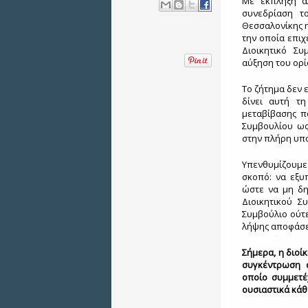
Με έκπληξη α
συνεδρίαση το
Θεσσαλονίκης η
την οποία επι
Διοικητικό Συ
αύξηση του ορ
Το ζήτημα δεν 
δίνει αυτή τ
μεταβίβασης π
Συμβουλίου ως
στην πλήρη υπ
Υπενθυμίζουμε 
σκοπό: να εξυπ
ώστε να μη δη
Διοικητικού Σ
Συμβούλιο ούτε
λήψης αποφάσ
Σήμερα, η διοί
συγκέντρωση 
οποίο συμμετέ
ουσιαστικά κάθ