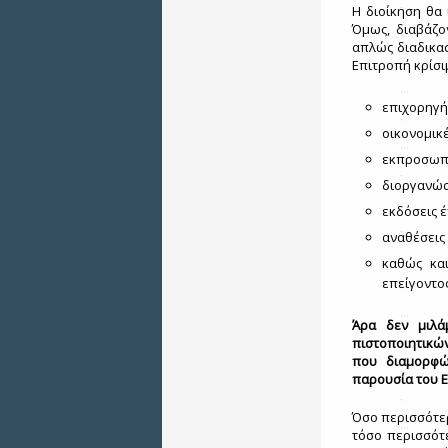
Η διοίκηση θα 
Όμως, διαβάζον
απλώς διαδικασ
Επιτροπή κρίσι
επιχορηγή
οικονομικ
εκπροσωπή
διοργανώσ
εκδόσεις 
αναθέσεις
καθώς κα
επείγοντο
Άρα δεν μιλά
πιστοποιητικών
που διαμορφώ
παρουσία του Ε
Όσο περισσότερ
τόσο περισσότ