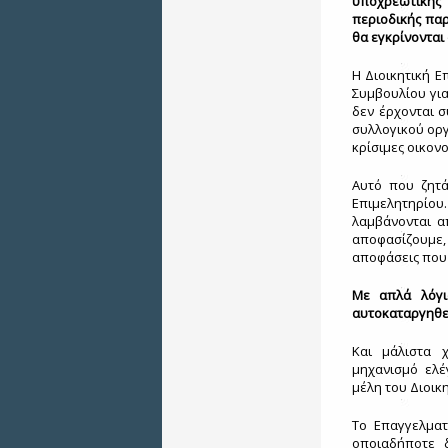
υποχρεωτικής 
περιοδικής πα
θα εγκρίνονται
Η Διοικητική Ε
Συμβουλίου για
δεν έρχονται 
συλλογικού οργ
κρίσιμες οικον
Αυτό που ζητά
Επιμελητηρίου
λαμβάνονται α
αποφασίζουμε,
αποφάσεις που 
Με απλά λόγι
αυτοκαταργηθε
Και μάλιστα 
μηχανισμό ελέ
μέλη του Διοικ
Το Επαγγελματ
οποιαδήποτε δ