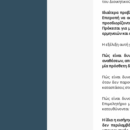
του Διοικητικο
Ιδιαίτερα προβ
Επιτροπή να α
προσδιορίζοντα
Πρόκειται για
ερμηνειών και
Η εξέλιξη αυτή
Πώς είναι δυ
αναθέσεων, από
μία πρόσθετη δ
Πώς είναι δυν
όταν δεν παρου
καταστάσεις στ
Πώς είναι δυν
Επιμελητήριο μ
κατευθύνονται 
Η ίδια η εισήγη
δεν περιλαμβά