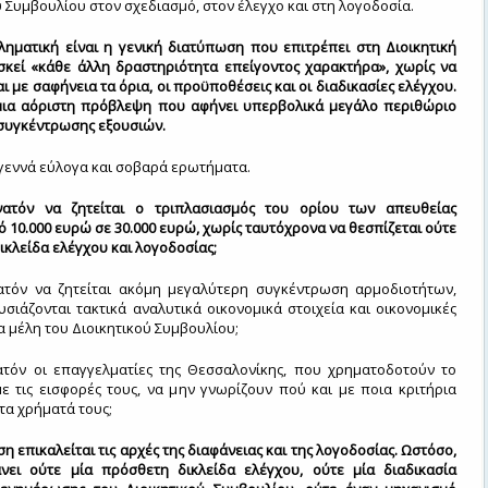
ύ Συμβουλίου στον σχεδιασμό, στον έλεγχο και στη λογοδοσία.
ληματική είναι η γενική διατύπωση που επιτρέπει στη Διοικητική
σκεί «κάθε άλλη δραστηριότητα επείγοντος χαρακτήρα», χωρίς να
ι με σαφήνεια τα όρια, οι προϋποθέσεις και οι διαδικασίες ελέγχου.
 μια αόριστη πρόβλεψη που αφήνει υπερβολικά μεγάλο περιθώριο
 συγκέντρωσης εξουσιών.
 γεννά εύλογα και σοβαρά ερωτήματα.
νατόν να ζητείται ο τριπλασιασμός του ορίου των απευθείας
 10.000 ευρώ σε 30.000 ευρώ, χωρίς ταυτόχρονα να θεσπίζεται ούτε
ικλείδα ελέγχου και λογοδοσίας;
ατόν να ζητείται ακόμη μεγαλύτερη συγκέντρωση αρμοδιοτήτων,
σιάζονται τακτικά αναλυτικά οικονομικά στοιχεία και οικονομικές
α μέλη του Διοικητικού Συμβουλίου;
ατόν οι επαγγελματίες της Θεσσαλονίκης, που χρηματοδοτούν το
ε τις εισφορές τους, να μην γνωρίζουν πού και με ποια κριτήρια
τα χρήματά τους;
ση επικαλείται τις αρχές της διαφάνειας και της λογοδοσίας. Ωστόσο,
νει ούτε μία πρόσθετη δικλείδα ελέγχου, ούτε μία διαδικασία