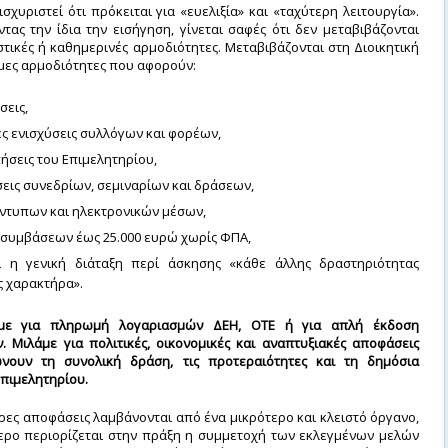
ισχυριστεί ότι πρόκειται για «ευελιξία» και «ταχύτερη λειτουργία».
τας την ίδια την εισήγηση, γίνεται σαφές ότι δεν μεταβιβάζονται
τικές ή καθημερινές αρμοδιότητες. Μεταβιβάζονται στη Διοικητική
μες αρμοδιότητες που αφορούν:
σεις,
ές ενισχύσεις συλλόγων και φορέων,
σεις του Επιμελητηρίου,
εις συνεδρίων, σεμιναρίων και δράσεων,
έντυπων και ηλεκτρονικών μέσων,
 συμβάσεων έως 25.000 ευρώ χωρίς ΦΠΑ,
ι η γενική διάταξη περί άσκησης «κάθε άλλης δραστηριότητας
ς χαρακτήρα».
με για πληρωμή λογαριασμών ΔΕΗ, ΟΤΕ ή για απλή έκδοση
. Μιλάμε για πολιτικές, οικονομικές και αναπτυξιακές αποφάσεις
νουν τη συνολική δράση, τις προτεραιότητες και τη δημόσια
πιμελητηρίου.
ες αποφάσεις λαμβάνονται από ένα μικρότερο και κλειστό όργανο,
ερο περιορίζεται στην πράξη η συμμετοχή των εκλεγμένων μελών