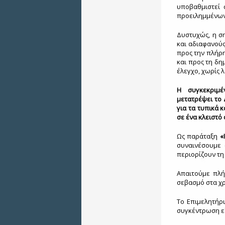
υποβαθμιστεί 
προειλημμένω
Δυστυχώς, η σ
και αδιαφανούς
προς την πλήρ
και προς τη δη
έλεγχο, χωρίς 
Η συγκεκριμέ
μετατρέψει το 
για τα τυπικά 
σε ένα κλειστό
Ως παράταξη
«
συναινέσουμε 
περιορίζουν τη
Απαιτούμε πλή
σεβασμό στα χρ
Το Επιμελητήρι
συγκέντρωση εξ