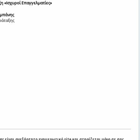
ξη «Ισχυροί Επαγγελματίες»
τμπάνης
ράταξης
gr είναι ανεξάρτητο ενημερωτικό site και στηρίζεται μόνο σε σας.