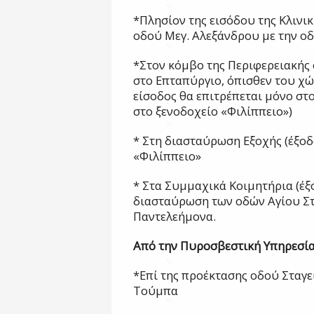
*Πλησίον της εισόδου της Κλινι
οδού Μεγ. Αλεξάνδρου με την ο
*Στον κόμβο της Περιφερειακής 
στο Επταπύργιο, όπισθεν του χώ
είσοδος θα επιτρέπεται μόνο στ
στο ξενοδοχείο «Φιλίππειο»)
* Στη διασταύρωση Εξοχής (έξο
«Φιλίππειο»
* Στα Συμμαχικά Κοιμητήρια (έξ
διασταύρωση των οδών Αγίου Στ
Παντελεήμονα.
Από την Πυροσβεστική Υπηρεσία
*Επί της προέκτασης οδού Σταγε
Τούμπα