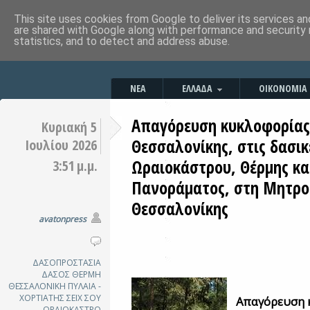
This site uses cookies from Google to deliver its services an
are shared with Google along with performance and security 
statistics, and to detect and address abuse.
ΝΕΑ
ΕΛΛΑΔΑ
ΟΙΚΟΝΟΜΙΑ
Απαγόρευση κυκλοφορίας
Κυριακή 5
Θεσσαλονίκης, στις δασικ
Ιουλίου 2026
Ωραιοκάστρου, Θέρμης κα
3:51 μ.μ.
Πανοράματος, στη Μητρο
Θεσσαλονίκης
avatonpress
ΔΑΣΟΠΡΟΣΤΑΣΙΑ
ΔΑΣΟΣ
ΘΕΡΜΗ
ΘΕΣΣΑΛΟΝΙΚΗ
ΠΥΛΑΙΑ -
ΧΟΡΤΙΑΤΗΣ
ΣΕΙΧ ΣΟΥ
Απαγόρευση 
ΩΡΑΙΟΚΑΣΤΡΟ