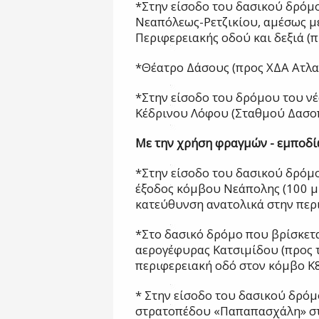
*Στην είσοδο του δασικού δρόμο
Νεαπόλεως-Ρετζικίου, αμέσως μ
Περιφερειακής οδού και δεξιά 
*Θέατρο Δάσους (προς ΧΔΑ Ατλα
*Στην είσοδο του δρόμου του ν
Κέδρινου Λόφου (Σταθμού Δασο
Με την χρήση φραγμών - εμποδί
*Στην είσοδο του δασικού δρόμ
έξοδος κόμβου Νεάπολης (100 μ.
κατεύθυνση ανατολικά στην περι
*Στο δασικό δρόμο που βρίσκετα
αερογέφυρας Κατσιμίδου (προς τ
περιφερειακή οδό στον κόμβο Κ8
* Στην είσοδο του δασικού δρόμ
στρατοπέδου «Παπαπασχάλη» σ