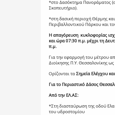
*στο Δασόκτημα Πανοράματος (α
Σκοπευτήριο).
*στη δασική περιοχή Θέρμης κα
Περιβαλλοντικού Πάρκου και το
Η απαγόρευση
κυκλοφορίας ισχ
και ώρα 07:30 π.μ. μέχρι τη Δευ
π.μ.
Για την εφαρμογή του μέτρου α
Διοίκησης Π.Υ. Θεσσαλονίκης ως
Ορίζονται τα
Σημεία Ελέγχου κα
Για το Περιαστικό Δάσος Θεσσαλ
Από την ΕΛ.ΑΣ:
*Στη διασταύρωση της οδού Ελα
του υδροστομίου