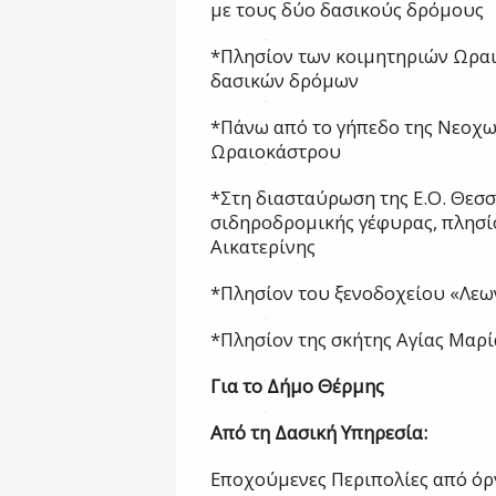
με τους δύο δασικούς δρόμους
*Πλησίον των κοιμητηριών Ωραι
δασικών δρόμων
*Πάνω από το γήπεδο της Νεοχ
Ωραιοκάστρου
*Στη διασταύρωση της Ε.Ο. Θεσσα
σιδηροδρομικής γέφυρας, πλησίο
Αικατερίνης
*Πλησίον του ξενοδοχείου «Λεω
*Πλησίον της σκήτης Αγίας Μαρί
Για το Δήμο Θέρμης
Από τη Δασική Υπηρεσία:
Εποχούμενες Περιπολίες από όρ