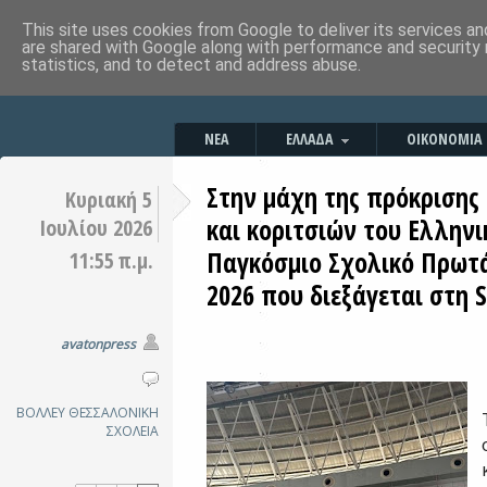
This site uses cookies from Google to deliver its services an
are shared with Google along with performance and security 
statistics, and to detect and address abuse.
ΝΕΑ
ΕΛΛΑΔΑ
ΟΙΚΟΝΟΜΙΑ
Στην μάχη της πρόκρισης 
Κυριακή 5
και κοριτσιών του Ελλην
Ιουλίου 2026
Παγκόσμιο Σχολικό Πρωτ
11:55 π.μ.
2026 που διεξάγεται στη 
avatonpress
ΒΟΛΛΕΥ
ΘΕΣΣΑΛΟΝΙΚΗ
ΣΧΟΛΕΙΑ