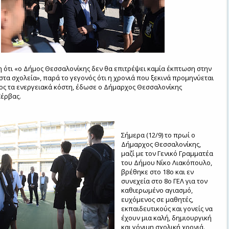
 ότι «ο Δήμος Θεσσαλονίκης δεν θα επιτρέψει καμία έκπτωση στην
στα σχολεία», παρά το γεγονός ότι η χρονιά που ξεκινά προμηνύεται
ς τα ενεργειακά κόστη, έδωσε ο Δήμαρχος Θεσσαλονίκης
έρβας.
Σήμερα (12/9) το πρωί ο
Δήμαρχος Θεσσαλονίκης,
μαζί με τον Γενικό Γραμματέα
του Δήμου Νίκο Λιακόπουλο,
βρέθηκε στο 18ο και εν
συνεχεία στο 8ο ΓΕΛ για τον
καθιερωμένο αγιασμό,
ευχόμενος σε μαθητές,
εκπαιδευτικούς και γονείς να
έχουν μια καλή, δημιουργική
και γόνιμη σχολική χρονιά.