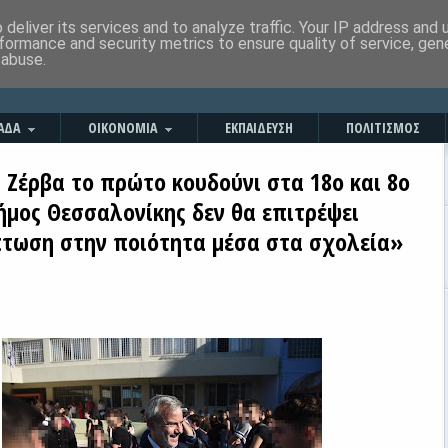
deliver its services and to analyze traffic. Your IP address and
formance and security metrics to ensure quality of service, ge
 abuse.
ΑΔΑ
ΟΙΚΟΝΟΜΙΑ
ΕΚΠΑΙΔΕΥΣΗ
ΠΟΛΙΤΙΣΜΟΣ
 Ζέρβα το πρώτο κουδούνι στα 18ο και 8ο
ήμος Θεσσαλονίκης δεν θα επιτρέψει
πτωση στην ποιότητα μέσα στα σχολεία»