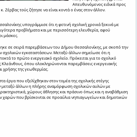
Απευθυνόμενος ειδικά προς
 κ. Ζέρβας τούς ζήτησε να είναι κοντά ο ένας στον άλλον.
σαλονίκης υπογράμμισε ότι η φετινή σχολική χρονιά ξεκινά με
 λιγότερα προβλήματα και με περισσότερη ελευθερία, αφού
ι μάσκες.
ηκε σε σειρά παρεμβάσεων του Δήμου Θεσσαλονίκης, με σκοπό την
ν σχολικών εγκαταστάσεων. Μεταξύ άλλων σημείωσε ότι η
οκτά το πρώτο ενεργειακό σχολείο. Πρόκειται για το σχολικό
ς Κλεάνθους, όπου ολοκληρώνονται παρεμβάσεις ενεργειακής
ι χρήσης της γεωθερμίας.
στα έργα που εξελίχθηκαν στον τομέα της σχολικής στέγης
 μεταξύ άλλων η πλήρης αναμόρφωση σχολικών αυλών με
αρακτηριστικά, χώρους άθλησης και πράσινο όπως και η αναβάθμιση
ν χαρών που βρίσκονται σε προαύλια νηπιαγωγείων και δημοτικών