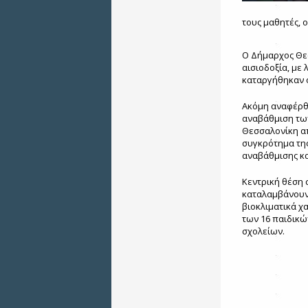
τους μαθητές, ο
Ο Δήμαρχος Θεσ
αισιοδοξία, με
καταργήθηκαν ο
Ακόμη αναφέρθ
αναβάθμιση τω
Θεσσαλονίκη απ
συγκρότημα τη
αναβάθμισης κα
Κεντρική θέση 
καταλαμβάνουν
βιοκλιματικά χ
των 16 παιδικώ
σχολείων.