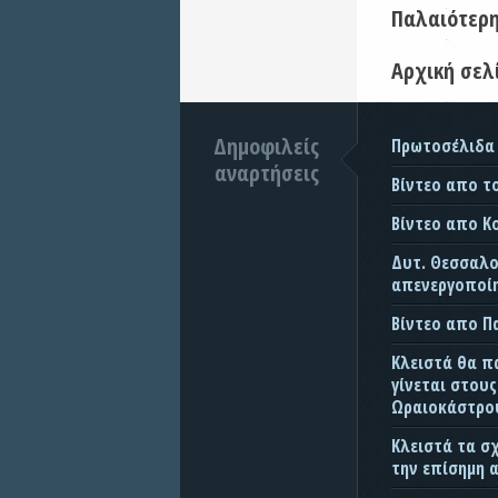
Παλαιότερ
Αρχική σελ
Δημοφιλείς
Πρωτοσέλιδα
αναρτήσεις
Βίντεο απο τ
Βίντεο απο Κ
Δυτ. Θεσσαλον
απενεργοποίη
Βίντεο απο 
Κλειστά θα π
γίνεται στου
Ωραιοκάστρου
Κλειστά τα σ
την επίσημη 